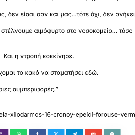
άς, δεν είσαι σαν και μας…τότε όχι, δεν ανήκε
 στέλνουμε αιμόφυρτο στο νοσοκομείο… τόσο 
Και η ντροπή κοκκίνησε.
χομαι το κακό να σταματήσει εδώ.
οιες συμπεριφορές.”
geia-xilodarmos-16-cronoy-epeidi-forouse-verm