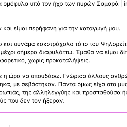
τα ομόφυλα υπό τον ήχο των πυρών Σαμαρά | i
 και είμαι περήφανη για την καταγωγή μου.
 και συνάμα κακοτράχαλο τόπο του Ψηλορείτ
 μέχρι σήμερα διαφυλάττω. Έμαθα να είμαι δί
ιαφορετικό, χωρίς προκαταλήψεις.
ε η ώρα να σπουδάσω. Γνώρισα άλλους ανθρώ
τηκα, με σεβάστηκαν. Πάντα όμως είχα στο μυα
νθρωπιάς, της αλληλεγγύης και προσπαθούσα 
ύς που δεν τον ήξεραν.