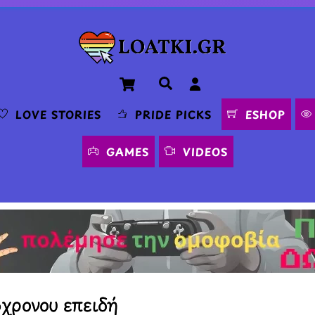
Cart
Αναζήτηση
LOVE STORIES
PRIDE PICKS
ESHOP
GAMES
VIDEOS
χρονου επειδή