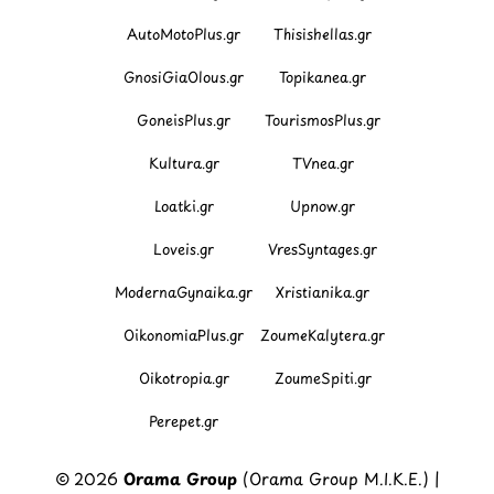
AutoMotoPlus.gr
Thisishellas.gr
GnosiGiaOlous.gr
Topikanea.gr
GoneisPlus.gr
TourismosPlus.gr
Kultura.gr
TVnea.gr
Loatki.gr
Upnow.gr
Loveis.gr
VresSyntages.gr
ModernaGynaika.gr
Xristianika.gr
OikonomiaPlus.gr
ZoumeKalytera.gr
Oikotropia.gr
ZoumeSpiti.gr
Perepet.gr
© 2026
Orama Group
(Orama Group Μ.Ι.Κ.Ε.) |