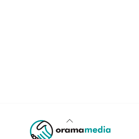
Back
To
Top