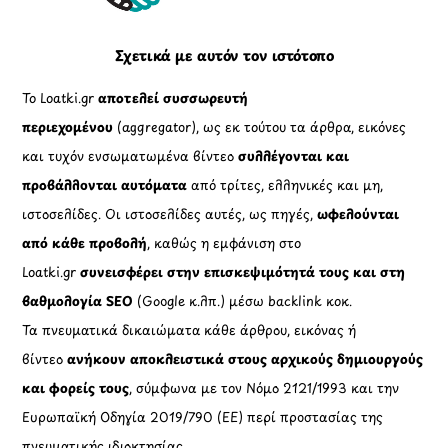
Σχετικά με αυτόν τον ιστότοπο
Το Loatki.gr
αποτελεί συσσωρευτή
περιεχομένου
(aggregator), ως εκ τούτου τα άρθρα, εικόνες
και τυχόν ενσωματωμένα βίντεο
συλλέγονται και
προβάλλονται αυτόματα
από τρίτες, ελληνικές και μη,
ιστοσελίδες. Οι ιστοσελίδες αυτές, ως πηγές,
ωφελούνται
από κάθε προβολή
, καθώς η εμφάνιση στο
Loatki.gr
συνεισφέρει στην επισκεψιμότητά τους και στη
βαθμολογία SEO
(Google κ.λπ.) μέσω backlink κοκ.
Τα πνευματικά δικαιώματα κάθε άρθρου, εικόνας ή
βίντεο
ανήκουν αποκλειστικά στους αρχικούς δημιουργούς
και φορείς τους
, σύμφωνα με τον Νόμο 2121/1993 και την
Ευρωπαϊκή Οδηγία 2019/790 (ΕΕ) περί προστασίας της
πνευματικής ιδιοκτησίας.