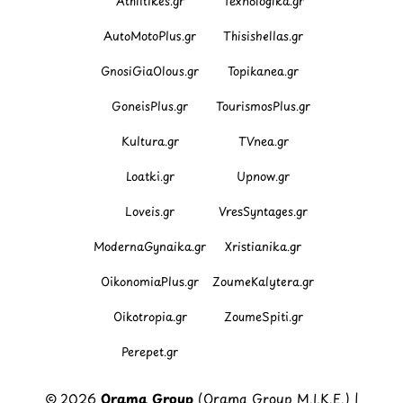
Athlitikes.gr
Texnologika.gr
AutoMotoPlus.gr
Thisishellas.gr
GnosiGiaOlous.gr
Topikanea.gr
GoneisPlus.gr
TourismosPlus.gr
Kultura.gr
TVnea.gr
Loatki.gr
Upnow.gr
Loveis.gr
VresSyntages.gr
ModernaGynaika.gr
Xristianika.gr
OikonomiaPlus.gr
ZoumeKalytera.gr
Oikotropia.gr
ZoumeSpiti.gr
Perepet.gr
© 2026
Orama Group
(Orama Group Μ.Ι.Κ.Ε.) |