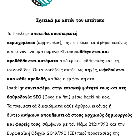
Top
Σχετικά με αυτόν τον ιστότοπο
Το Loatki.gr
αποτελεί συσσωρευτή
περιεχομένου
(aggregator), ως εκ τούτου τα άρθρα, εικόνες
και τυχόν ενσωματωμένα βίντεο
συλλέγονται και
προβάλλονται αυτόματα
από τρίτες, ελληνικές και μη,
ιστοσελίδες. Οι ιστοσελίδες αυτές, ως πηγές,
ωφελούνται
από κάθε προβολή
, καθώς η εμφάνιση στο
Loatki.gr
συνεισφέρει στην επισκεψιμότητά τους και στη
βαθμολογία SEO
(Google κ.λπ.) μέσω backlink κοκ.
Τα πνευματικά δικαιώματα κάθε άρθρου, εικόνας ή
βίντεο
ανήκουν αποκλειστικά στους αρχικούς δημιουργούς
και φορείς τους
, σύμφωνα με τον Νόμο 2121/1993 και την
Ευρωπαϊκή Οδηγία 2019/790 (ΕΕ) περί προστασίας της