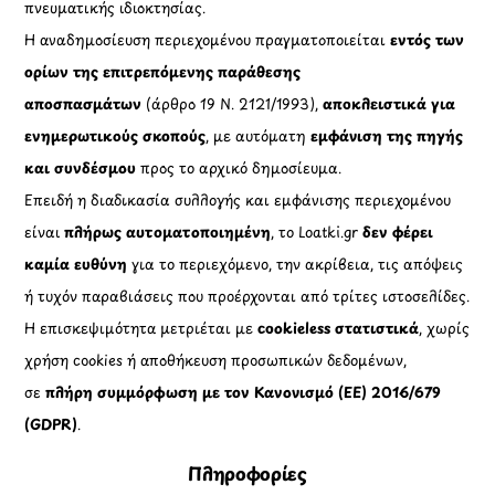
πνευματικής ιδιοκτησίας.
Η αναδημοσίευση περιεχομένου πραγματοποιείται
εντός των
ορίων της επιτρεπόμενης παράθεσης
αποσπασμάτων
(άρθρο 19 Ν. 2121/1993),
αποκλειστικά για
ενημερωτικούς σκοπούς
, με αυτόματη
εμφάνιση της πηγής
και συνδέσμου
προς το αρχικό δημοσίευμα.
Επειδή η διαδικασία συλλογής και εμφάνισης περιεχομένου
είναι
πλήρως αυτοματοποιημένη
, το Loatki.gr
δεν φέρει
καμία ευθύνη
για το περιεχόμενο, την ακρίβεια, τις απόψεις
ή τυχόν παραβιάσεις που προέρχονται από τρίτες ιστοσελίδες.
Η επισκεψιμότητα μετριέται με
cookieless στατιστικά
, χωρίς
χρήση cookies ή αποθήκευση προσωπικών δεδομένων,
σε
πλήρη συμμόρφωση με τον Κανονισμό (ΕΕ) 2016/679
(GDPR)
.
Πληροφορίες