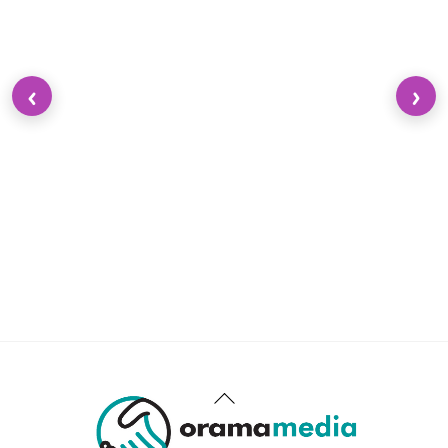
‹
›
Back
To