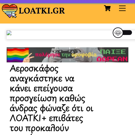
Cart
Skip
Me
to
content
Αεροσκάφος
αναγκάστηκε να
κάνει επείγουσα
προσγείωση καθώς
άνδρας φώναζε ότι οι
ΛΟΑΤΚΙ+ επιβάτες
του προκαλούν