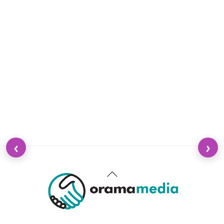
‹
›
Back
To
Top