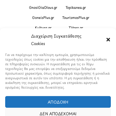
GnosiGiaOlous.gr
Topikanea.gr
GoneisPlus.gr
TourismosPlus.gr
Kultura.gr
TVnea.gr
Διαχείριση Συγκατάθεσης
Loatki.gr
Upnow.gr
Cookies
Loveis.gr
VresSyntages.gr
Για να παρέχουμε την καλύτερη εμπειρία, χρησιμοποιούμε
ModernaGynaika.gr
Xristianika.gr
τεχνολογίες όπως cookies για την αποθήκευση ή/και την πρόσβαση
σε πληροφορίες συσκευών. Η συγκατάθεση για τις εν λόγω
OikonomiaPlus.gr
ZoumeKalytera.gr
τεχνολογίες θα μας επιτρέψει να επεξεργαστούμε δεδομένα
προσωπικού χαρακτήρα, όπως συμπεριφορά περιήγησης ή μοναδικά
Oikotropia.gr
ZoumeSpiti.gr
αναγνωριστικά σε αυτόν τον ιστότοπο. Η μη συγκατάθεση ή η
ανάκληση της συγκατάθεσης, μπορεί να επηρεάσει αρνητικά
ορισμένες λειτουργίες και δυνατότητες.
Perepet.gr
ΑΠΟΔΟΧΗ
© 2026
Orama Group
(Orama Group Μ.Ι.Κ.Ε.) |
Α.Φ.Μ. 801086294 – Δ.Ο.Υ. ΚΕΦΟΔΕ Αττικής | Γ.Ε.ΜΗ
ΔΕΝ ΑΠΟΔΕΧΟΜΑΙ
148748903000 | Έδρα: Αθήνα, Ελλάδα |