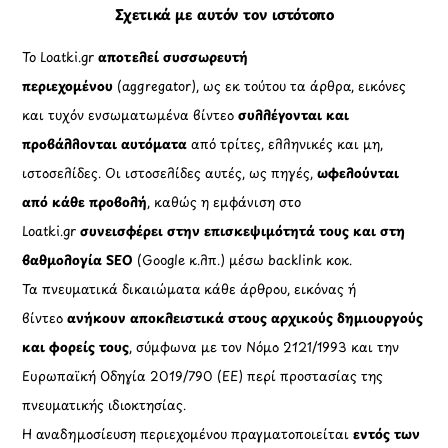
Σχετικά με αυτόν τον ιστότοπο
Το Loatki.gr
αποτελεί συσσωρευτή
περιεχομένου
(aggregator), ως εκ τούτου τα άρθρα, εικόνες
και τυχόν ενσωματωμένα βίντεο
συλλέγονται και
προβάλλονται αυτόματα
από τρίτες, ελληνικές και μη,
ιστοσελίδες. Οι ιστοσελίδες αυτές, ως πηγές,
ωφελούνται
από κάθε προβολή
, καθώς η εμφάνιση στο
Loatki.gr
συνεισφέρει στην επισκεψιμότητά τους και στη
βαθμολογία SEO
(Google κ.λπ.) μέσω backlink κοκ.
Τα πνευματικά δικαιώματα κάθε άρθρου, εικόνας ή
βίντεο
ανήκουν αποκλειστικά στους αρχικούς δημιουργούς
και φορείς τους
, σύμφωνα με τον Νόμο 2121/1993 και την
Ευρωπαϊκή Οδηγία 2019/790 (ΕΕ) περί προστασίας της
πνευματικής ιδιοκτησίας.
Η αναδημοσίευση περιεχομένου πραγματοποιείται
εντός των