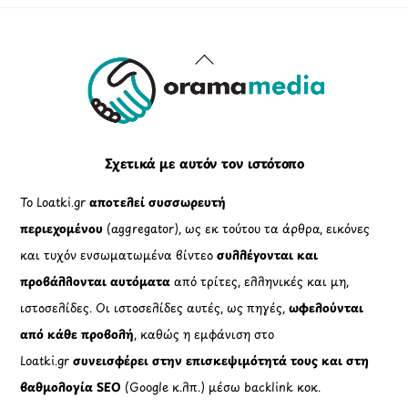
Back
To
Top
Σχετικά με αυτόν τον ιστότοπο
Το Loatki.gr
αποτελεί συσσωρευτή
περιεχομένου
(aggregator), ως εκ τούτου τα άρθρα, εικόνες
και τυχόν ενσωματωμένα βίντεο
συλλέγονται και
προβάλλονται αυτόματα
από τρίτες, ελληνικές και μη,
ιστοσελίδες. Οι ιστοσελίδες αυτές, ως πηγές,
ωφελούνται
από κάθε προβολή
, καθώς η εμφάνιση στο
Loatki.gr
συνεισφέρει στην επισκεψιμότητά τους και στη
βαθμολογία SEO
(Google κ.λπ.) μέσω backlink κοκ.