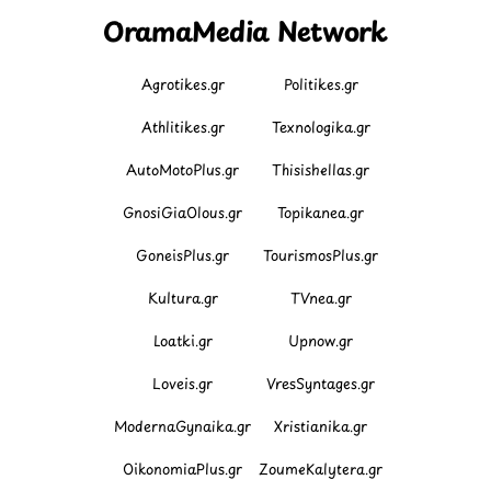
OramaMedia Network
Agrotikes.gr
Politikes.gr
Athlitikes.gr
Texnologika.gr
AutoMotoPlus.gr
Thisishellas.gr
GnosiGiaOlous.gr
Topikanea.gr
GoneisPlus.gr
TourismosPlus.gr
Kultura.gr
TVnea.gr
Loatki.gr
Upnow.gr
Loveis.gr
VresSyntages.gr
ModernaGynaika.gr
Xristianika.gr
OikonomiaPlus.gr
ZoumeKalytera.gr