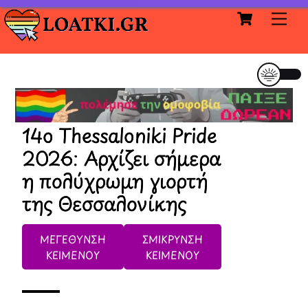
Cart
Skip
Me
to
content
14o Thessaloniki Pride
2026: Αρχίζει σήμερα
η πολύχρωμη γιορτή
της Θεσσαλονίκης
ΜΕΓΕΘΥΝΣΗ
ΣΜΙΚΡΥΝΣΗ
ΚΕΙΜΕΝΟΥ
ΚΕΙΜΕΝΟΥ