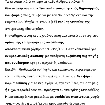
Τα πνευματικά δικαιώματα κάθε άρθρου, εικόνας ή
βίντεο
ανήκουν αποκλειστικά στους αρχικούς δημιουργούς
και φορείς τους
, σύμφωνα με τον Νόμο 2121/1993 και την
Ευρωπαϊκή Οδηγία 2019/790 (ΕΕ) περί προστασίας της
πνευματικής ιδιοκτησίας.
Η αναδημοσίευση περιεχομένου πραγματοποιείται
εντός των
ορίων της επιτρεπόμενης παράθεσης
αποσπασμάτων
(άρθρο 19 Ν. 2121/1993),
αποκλειστικά για
ενημερωτικούς σκοπούς
, με αυτόματη
εμφάνιση της πηγής
και συνδέσμου
προς το αρχικό δημοσίευμα.
Επειδή η διαδικασία συλλογής και εμφάνισης περιεχομένου
είναι
πλήρως αυτοματοποιημένη
, το Loatki.gr
δεν φέρει
καμία ευθύνη
για το περιεχόμενο, την ακρίβεια, τις απόψεις
ή τυχόν παραβιάσεις που προέρχονται από τρίτες ιστοσελίδες.
Η επισκεψιμότητα μετριέται με
cookieless στατιστικά
, χωρίς
χρήση cookies ή αποθήκευση προσωπικών δεδομένων,