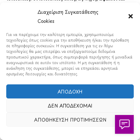
από κάθε προβολή
, καθώς η εμφάνιση στο
Διαχείριση Συγκατάθεσης
Loatki.gr
συνεισφέρει στην επισκεψιμότητά τους και στη
Cookies
βαθμολογία SEO
(Google κ.λπ.) μέσω backlink κοκ.
Για να παρέχουμε την καλύτερη εμπειρία, χρησιμοποιούμε
Τα πνευματικά δικαιώματα κάθε άρθρου, εικόνας ή
τεχνολογίες όπως cookies για την αποθήκευση ή/και την πρόσβαση
βίντεο
ανήκουν αποκλειστικά στους αρχικούς δημιουργούς
σε πληροφορίες συσκευών. Η συγκατάθεση για τις εν λόγω
τεχνολογίες θα μας επιτρέψει να επεξεργαστούμε δεδομένα
και φορείς τους
, σύμφωνα με τον Νόμο 2121/1993 και την
προσωπικού χαρακτήρα, όπως συμπεριφορά περιήγησης ή μοναδικά
Ευρωπαϊκή Οδηγία 2019/790 (ΕΕ) περί προστασίας της
αναγνωριστικά σε αυτόν τον ιστότοπο. Η μη συγκατάθεση ή η
ανάκληση της συγκατάθεσης, μπορεί να επηρεάσει αρνητικά
πνευματικής ιδιοκτησίας.
ορισμένες λειτουργίες και δυνατότητες.
Η αναδημοσίευση περιεχομένου πραγματοποιείται
εντός των
ορίων της επιτρεπόμενης παράθεσης
ΑΠΟΔΟΧΗ
αποσπασμάτων
(άρθρο 19 Ν. 2121/1993),
αποκλειστικά για
ΔΕΝ ΑΠΟΔΕΧΟΜΑΙ
ενημερωτικούς σκοπούς
, με αυτόματη
εμφάνιση της πηγής
και συνδέσμου
προς το αρχικό δημοσίευμα.
ΑΠΟΘΗΚΕΥΣΗ ΠΡΟΤΙΜΗΣΕΩΝ
Επειδή η διαδικασία συλλογής και εμφάνισης περιεχομένου
είναι
πλήρως αυτοματοποιημένη
, το Loatki.gr
δεν φέρει