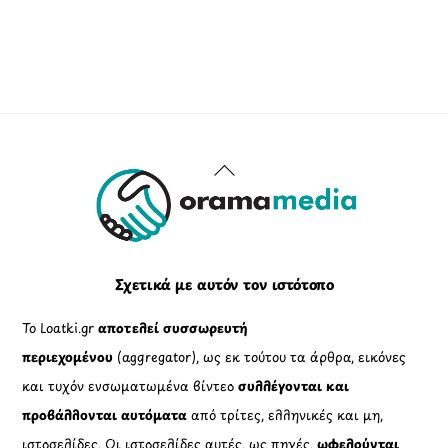
Back
To
Top
Σχετικά με αυτόν τον ιστότοπο
Το Loatki.gr
αποτελεί συσσωρευτή
περιεχομένου
(aggregator), ως εκ τούτου τα άρθρα, εικόνες
και τυχόν ενσωματωμένα βίντεο
συλλέγονται και
προβάλλονται αυτόματα
από τρίτες, ελληνικές και μη,
ιστοσελίδες. Οι ιστοσελίδες αυτές, ως πηγές,
ωφελούνται