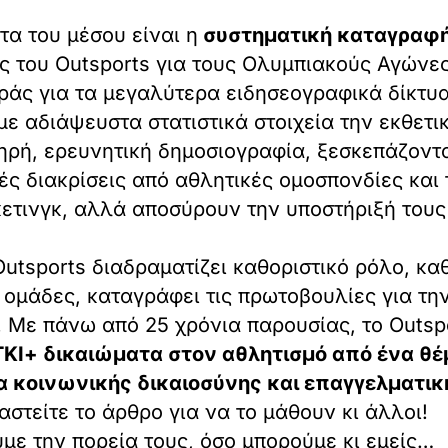
τα του μέσου είναι η
συστηματική καταγραφή
ες του Outsports για τους Ολυμπιακούς Αγώνες
άς για τα μεγαλύτερα ειδησεογραφικά δίκτυα
με αδιάψευστα στατιστικά στοιχεία την εκθετι
ηρή, ερευνητική δημοσιογραφία, ξεσκεπάζοντ
ές διακρίσεις από αθλητικές ομοσπονδίες και
ρκετινγκ, αλλά αποσύρουν την υποστήριξή του
Outsports διαδραματίζει καθοριστικό ρόλο, κα
ές ομάδες, καταγράφει τις πρωτοβουλίες για τ
FA. Με πάνω από 25 χρόνια παρουσίας, το Outsp
ΤΚΙ+ δικαιώματα στον αθλητισμό από ένα θέ
α κοινωνικής δικαιοσύνης και επαγγελματι
ραστείτε το άρθρο για να το μάθουν κι άλλοι!
ε την πορεία τους, όσο μπορούμε κι εμείς…