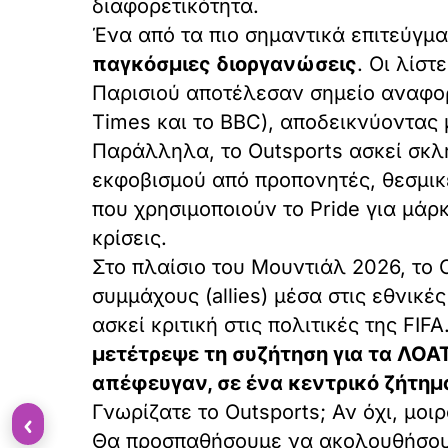
διαφορετικότητα.
Ένα από τα πιο σημαντικά επιτεύγμα
παγκόσμιες διοργανώσεις
. Οι λίστ
Παρισιού αποτέλεσαν σημείο αναφορ
Times και το BBC), αποδεικνύοντας 
Παράλληλα, το Outsports ασκεί σκλ
εκφοβισμού από προπονητές, θεσμικ
που χρησιμοποιούν το Pride για μά
κρίσεις.
Στο πλαίσιο του Μουντιάλ 2026, το 
συμμάχους (allies) μέσα στις εθνικ
ασκεί κριτική στις πολιτικές της FI
μετέτρεψε τη συζήτηση για τα ΛΟΑ
απέφευγαν, σε ένα κεντρικό ζήτημ
Γνωρίζατε το Outsports; Αν όχι, μοι
‹
Θα προσπαθήσουμε να ακολουθήσουμ