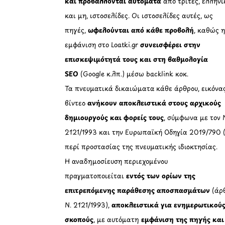
και προβάλλονται αυτόματα
από τρίτες, ελληνι
και μη, ιστοσελίδες. Οι ιστοσελίδες αυτές, ως
πηγές,
ωφελούνται από κάθε προβολή
, καθώς 
εμφάνιση στο Loatki.gr
συνεισφέρει στην
επισκεψιμότητά τους και στη βαθμολογία
SEO
(Google κ.λπ.) μέσω backlink κοκ.
Τα πνευματικά δικαιώματα κάθε άρθρου, εικόνα
βίντεο
ανήκουν αποκλειστικά στους αρχικούς
δημιουργούς και φορείς τους
, σύμφωνα με τον 
2121/1993 και την Ευρωπαϊκή Οδηγία 2019/790 
περί προστασίας της πνευματικής ιδιοκτησίας.
Η αναδημοσίευση περιεχομένου
πραγματοποιείται
εντός των ορίων της
επιτρεπόμενης παράθεσης αποσπασμάτων
(άρθ
Ν. 2121/1993),
αποκλειστικά για ενημερωτικού
σκοπούς
, με αυτόματη
εμφάνιση της πηγής και