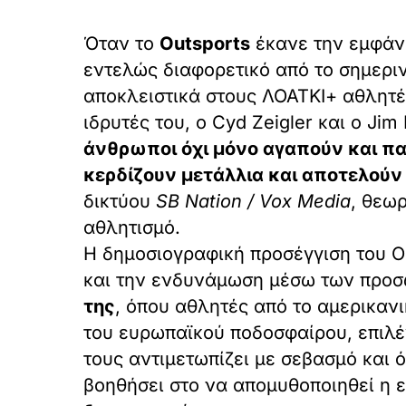
Όταν το
Outsports
έκανε την εμφάνι
εντελώς διαφορετικό από το σημερι
αποκλειστικά στους ΛΟΑΤΚΙ+ αθλητέ
ιδρυτές του, ο Cyd Zeigler και ο Ji
άνθρωποι όχι μόνο αγαπούν και πα
κερδίζουν μετάλλια και αποτελούν
δικτύου
SB Nation / Vox Media
, θεω
αθλητισμό.
Η δημοσιογραφική προσέγγιση του O
και την ενδυνάμωση μέσω των προσ
της
, όπου αθλητές από το αμερικαν
του ευρωπαϊκού ποδοσφαίρου, επιλέ
τους αντιμετωπίζει με σεβασμό και 
βοηθήσει στο να απομυθοποιηθεί η 