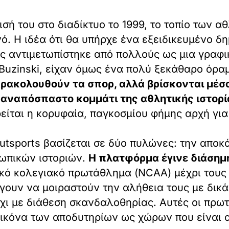
σή του στο διαδίκτυο το 1999, το τοπίο των 
νό. Η ιδέα ότι θα υπήρχε ένα εξειδικευμένο 
ς αντιμετωπίστηκε από πολλούς ως μια γραφι
m Buzinski, είχαν όμως ένα πολύ ξεκάθαρο όρα
ρακολουθούν τα σπορ, αλλά βρίσκονται μέσα
 αναπόσπαστο κομμάτι της αθλητικής ιστορί
ρείται η κορυφαία, παγκοσμίου φήμης αρχή γι
utsports βασίζεται σε δύο πυλώνες: την απο
ωπικών ιστοριών.
Η πλατφόρμα έγινε διάσημη
ικό κολεγιακό πρωτάθλημα (NCAA) μέχρι τους
γουν να μοιραστούν την αλήθεια τους με δικά
όχι με διάθεση σκανδαλοθηρίας. Αυτές οι πρω
εικόνα των αποδυτηρίων ως χώρων που είναι α