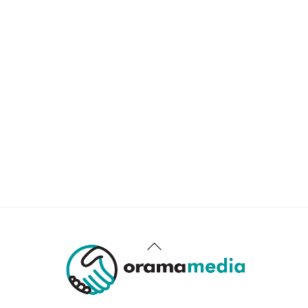
Back
To
Top