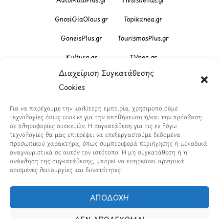
GnosiGiaOlous.gr
Topikanea.gr
GoneisPlus.gr
TourismosPlus.gr
Kultura.gr
TVnea.gr
Διαχείριση Συγκατάθεσης
Loatki.gr
Upnow.gr
Cookies
Loveis.gr
VresSyntages.gr
Για να παρέχουμε την καλύτερη εμπειρία, χρησιμοποιούμε
ModernaGynaika.gr
Xristianika.gr
τεχνολογίες όπως cookies για την αποθήκευση ή/και την πρόσβαση
σε πληροφορίες συσκευών. Η συγκατάθεση για τις εν λόγω
OikonomiaPlus.gr
ZoumeKalytera.gr
τεχνολογίες θα μας επιτρέψει να επεξεργαστούμε δεδομένα
προσωπικού χαρακτήρα, όπως συμπεριφορά περιήγησης ή μοναδικά
Oikotropia.gr
ZoumeSpiti.gr
αναγνωριστικά σε αυτόν τον ιστότοπο. Η μη συγκατάθεση ή η
ανάκληση της συγκατάθεσης, μπορεί να επηρεάσει αρνητικά
ορισμένες λειτουργίες και δυνατότητες.
Perepet.gr
ΑΠΟΔΟΧΗ
© 2026
Orama Group
(Orama Group Μ.Ι.Κ.Ε.) |
Α.Φ.Μ. 801086294 – Δ.Ο.Υ. ΚΕΦΟΔΕ Αττικής | Γ.Ε.ΜΗ