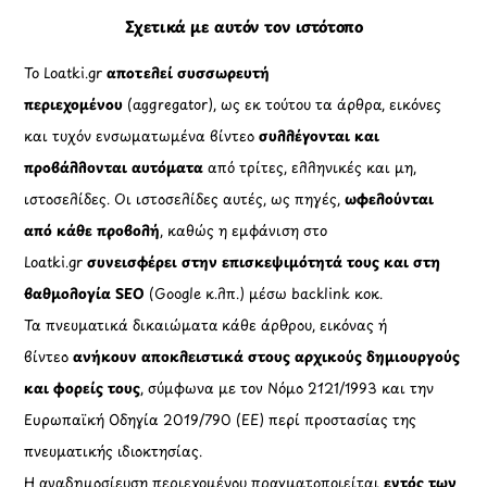
Σχετικά με αυτόν τον ιστότοπο
Το Loatki.gr
αποτελεί συσσωρευτή
περιεχομένου
(aggregator), ως εκ τούτου τα άρθρα, εικόνες
και τυχόν ενσωματωμένα βίντεο
συλλέγονται και
προβάλλονται αυτόματα
από τρίτες, ελληνικές και μη,
ιστοσελίδες. Οι ιστοσελίδες αυτές, ως πηγές,
ωφελούνται
από κάθε προβολή
, καθώς η εμφάνιση στο
Loatki.gr
συνεισφέρει στην επισκεψιμότητά τους και στη
βαθμολογία SEO
(Google κ.λπ.) μέσω backlink κοκ.
Τα πνευματικά δικαιώματα κάθε άρθρου, εικόνας ή
βίντεο
ανήκουν αποκλειστικά στους αρχικούς δημιουργούς
και φορείς τους
, σύμφωνα με τον Νόμο 2121/1993 και την
Ευρωπαϊκή Οδηγία 2019/790 (ΕΕ) περί προστασίας της
πνευματικής ιδιοκτησίας.
Η αναδημοσίευση περιεχομένου πραγματοποιείται
εντός των