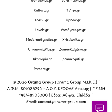
GoneisPlus.gr
TourismosPlus.gr
Kultura.gr
TVnea.gr
Loatki.gr
Upnow.gr
Loveis.gr
VresSyntages.gr
ModernaGynaika.gr
Xristianika.gr
OikonomiaPlus.gr
ZoumeKalytera.gr
Oikotropia.gr
ZoumeSpiti.gr
Perepet.gr
© 2026
Orama Group
(Orama Group Μ.Ι.Κ.Ε.) |
Α.Φ.Μ. 801086294 – Δ.Ο.Υ. ΚΕΦΟΔΕ Αττικής | Γ.Ε.ΜΗ
148748903000 | Έδρα: Αθήνα, Ελλάδα |
Email: contact@orama-group.com