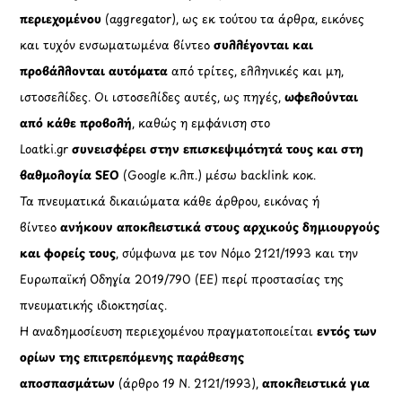
περιεχομένου
(aggregator), ως εκ τούτου τα άρθρα, εικόνες
και τυχόν ενσωματωμένα βίντεο
συλλέγονται και
προβάλλονται αυτόματα
από τρίτες, ελληνικές και μη,
ιστοσελίδες. Οι ιστοσελίδες αυτές, ως πηγές,
ωφελούνται
από κάθε προβολή
, καθώς η εμφάνιση στο
Loatki.gr
συνεισφέρει στην επισκεψιμότητά τους και στη
βαθμολογία SEO
(Google κ.λπ.) μέσω backlink κοκ.
Τα πνευματικά δικαιώματα κάθε άρθρου, εικόνας ή
βίντεο
ανήκουν αποκλειστικά στους αρχικούς δημιουργούς
και φορείς τους
, σύμφωνα με τον Νόμο 2121/1993 και την
Ευρωπαϊκή Οδηγία 2019/790 (ΕΕ) περί προστασίας της
πνευματικής ιδιοκτησίας.
Η αναδημοσίευση περιεχομένου πραγματοποιείται
εντός των
ορίων της επιτρεπόμενης παράθεσης
αποσπασμάτων
(άρθρο 19 Ν. 2121/1993),
αποκλειστικά για