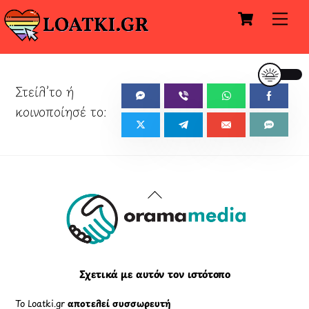
Cart
Skip
Me
to
content
Back
To
Top
Σχετικά με αυτόν τον ιστότοπο
Το Loatki.gr
αποτελεί συσσωρευτή