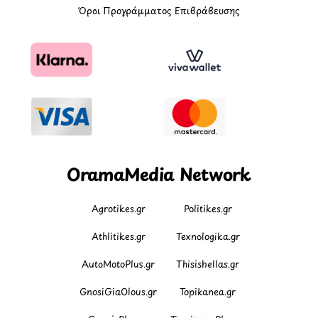
Όροι Προγράμματος Επιβράβευσης
OramaMedia Network
Agrotikes.gr
Politikes.gr
Athlitikes.gr
Texnologika.gr
AutoMotoPlus.gr
Thisishellas.gr
GnosiGiaOlous.gr
Topikanea.gr