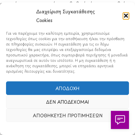
στο μέγιστο επιτρεπόμενο βαθμό, ώστε να τεθεί σε
Διαχείριση Συγκατάθεσης
ισχύ ο σκοπός των παρόντων Όρων και
Cookies
Προϋποθέσεων. Οι άλλες διατάξεις δεν θα
επηρεαστούν.
Για να παρέχουμε την καλύτερη εμπειρία, χρησιμοποιούμε
τεχνολογίες όπως cookies για την αποθήκευση ή/και την πρόσβαση
24. Στοιχεία επικοινωνίας
σε πληροφορίες συσκευών. Η συγκατάθεση για τις εν λόγω
τεχνολογίες θα μας επιτρέψει να επεξεργαστούμε δεδομένα
προσωπικού χαρακτήρα, όπως συμπεριφορά περιήγησης ή μοναδικά
Ο παρόντας ιστότοπος ανήκει και λειτουργεί από
αναγνωριστικά σε αυτόν τον ιστότοπο. Η μη συγκατάθεση ή η
ανάκληση της συγκατάθεσης, μπορεί να επηρεάσει αρνητικά
την Orama Media.
ορισμένες λειτουργίες και δυνατότητες.
You may contact us regarding these Terms and
ΑΠΟΔΟΧΗ
Conditions through our
contact
page.
ΔΕΝ ΑΠΟΔΕΧΟΜΑΙ
25. Λήψη
ΑΠΟΘΗΚΕΥΣΗ ΠΡΟΤΙΜΗΣΕΩΝ
You can also
download
our Terms and Conditions as
a PDF.