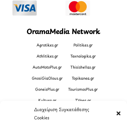
OramaMedia Network
Agrotikes.gr
Politikes.gr
Athlitikes.gr
Texnologika.gr
AutoMotoPlus.gr
Thisishellas.gr
GnosiGiaOlous.gr
Topikanea.gr
GoneisPlus.gr
TourismosPlus.gr
Kultura.gr
TVnea.gr
Διαχείριση Συγκατάθεσης
Loatki.gr
Upnow.gr
Cookies
Loveis.gr
VresSyntages.gr