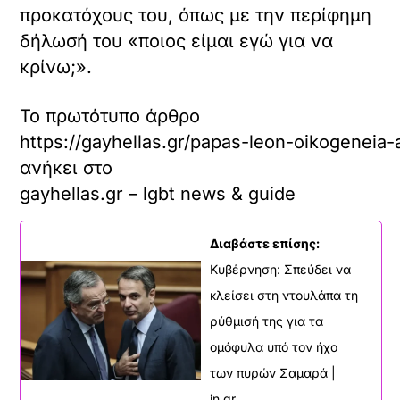
προκατόχους του, όπως με την περίφημη
δήλωσή του «ποιος είμαι εγώ για να
κρίνω;».
Το πρωτότυπο άρθρο
https://gayhellas.gr/papas-leon-oikogeneia-
ανήκει στο
gayhellas.gr – lgbt news & guide
Διαβάστε επίσης:
Κυβέρνηση: Σπεύδει να
κλείσει στη ντουλάπα τη
ρύθμισή της για τα
ομόφυλα υπό τον ήχο
των πυρών Σαμαρά |
in.gr