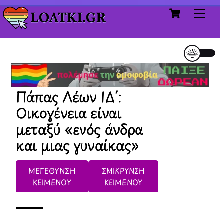
Cart
Skip
Me
to
content
Πάπας Λέων ΙΔ΄:
Oικογένεια είναι
μεταξύ «ενός άνδρα
και μιας γυναίκας»
ΜΕΓΕΘΥΝΣΗ
ΣΜΙΚΡΥΝΣΗ
ΚΕΙΜΕΝΟΥ
ΚΕΙΜΕΝΟΥ