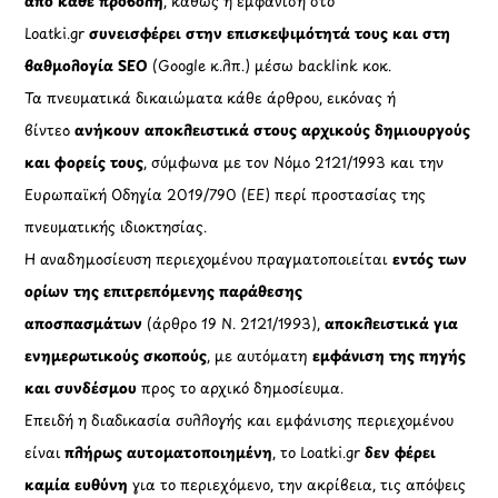
από κάθε προβολή
, καθώς η εμφάνιση στο
Loatki.gr
συνεισφέρει στην επισκεψιμότητά τους και στη
βαθμολογία SEO
(Google κ.λπ.) μέσω backlink κοκ.
Τα πνευματικά δικαιώματα κάθε άρθρου, εικόνας ή
βίντεο
ανήκουν αποκλειστικά στους αρχικούς δημιουργούς
και φορείς τους
, σύμφωνα με τον Νόμο 2121/1993 και την
Ευρωπαϊκή Οδηγία 2019/790 (ΕΕ) περί προστασίας της
πνευματικής ιδιοκτησίας.
Η αναδημοσίευση περιεχομένου πραγματοποιείται
εντός των
ορίων της επιτρεπόμενης παράθεσης
αποσπασμάτων
(άρθρο 19 Ν. 2121/1993),
αποκλειστικά για
ενημερωτικούς σκοπούς
, με αυτόματη
εμφάνιση της πηγής
και συνδέσμου
προς το αρχικό δημοσίευμα.
Επειδή η διαδικασία συλλογής και εμφάνισης περιεχομένου
είναι
πλήρως αυτοματοποιημένη
, το Loatki.gr
δεν φέρει
καμία ευθύνη
για το περιεχόμενο, την ακρίβεια, τις απόψεις