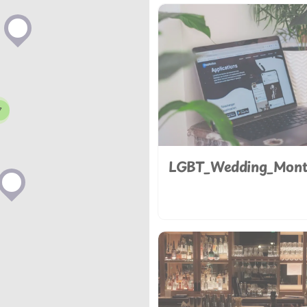
7
LGBT_Wedding_Mont
38263259854
bestmemories.pro