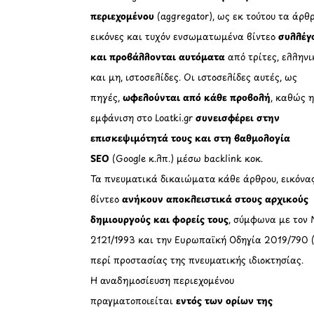
περιεχομένου
(aggregator), ως εκ τούτου τα άρθρ
εικόνες και τυχόν ενσωματωμένα βίντεο
συλλέγ
και προβάλλονται αυτόματα
από τρίτες, ελληνι
και μη, ιστοσελίδες. Οι ιστοσελίδες αυτές, ως
πηγές,
ωφελούνται από κάθε προβολή
, καθώς 
εμφάνιση στο Loatki.gr
συνεισφέρει στην
επισκεψιμότητά τους και στη βαθμολογία
SEO
(Google κ.λπ.) μέσω backlink κοκ.
Τα πνευματικά δικαιώματα κάθε άρθρου, εικόνα
βίντεο
ανήκουν αποκλειστικά στους αρχικούς
δημιουργούς και φορείς τους
, σύμφωνα με τον 
2121/1993 και την Ευρωπαϊκή Οδηγία 2019/790 
περί προστασίας της πνευματικής ιδιοκτησίας.
Η αναδημοσίευση περιεχομένου
πραγματοποιείται
εντός των ορίων της