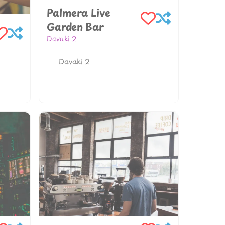
Palmera Live
Garden Bar
Davaki 2
306971971135
Davaki 2
r