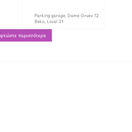
38970311817
www.linktr.ee/komitetskopje
Parking garage, Dame Gruev 12
Beko, Local 21
ρτώστε περισσότερα