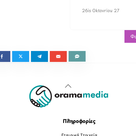
barbarellalive.gr
26is Oktovriou 27
Φο
Back
To
Top
Πληροφορίες
Εταιρικά Στοιχεία