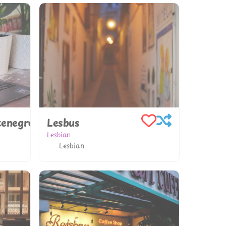
enegro
Lesbus
Lesbian
Lesbian