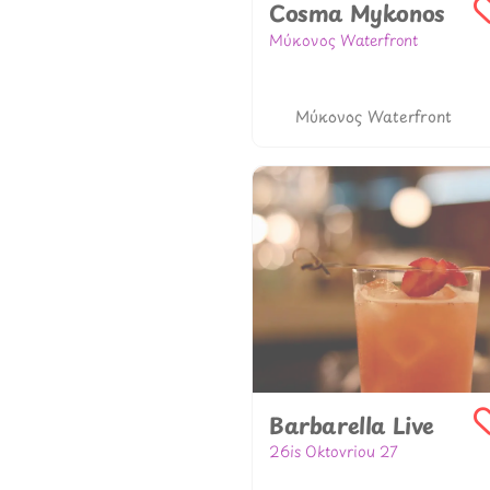
Cosma Mykonos
Μύκονος Waterfront
306948653134
cosmamykonos.gr
Μύκονος Waterfront
Barbarella Live
26is Oktovriou 27
302310227444