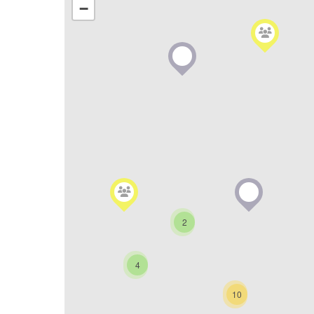
−
2
4
10