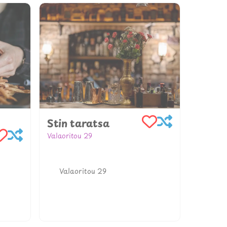
Stin taratsa
Valaoritou 29
302310547443
www.facebook.com/stintaratsa
Valaoritou 29
nos.co