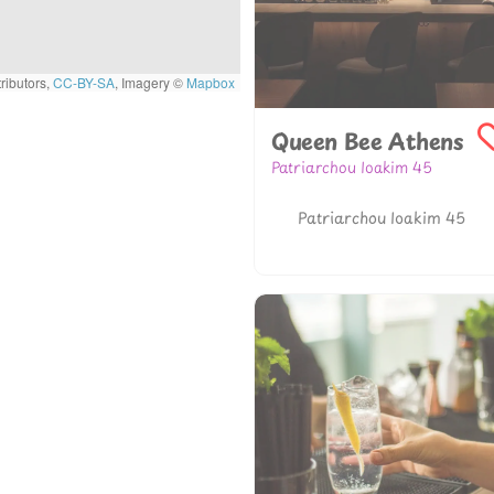
4
ributors,
CC-BY-SA
, Imagery ©
Mapbox
Queen Bee Athens
Patriarchou Ioakim 45
302107209933
Patriarchou Ioakim 45