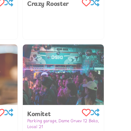
Crazy Rooster
302427049509
www.crazyrooster.gr
Komitet
Parking garage, Dame Gruev 12 Beko,
Local 21