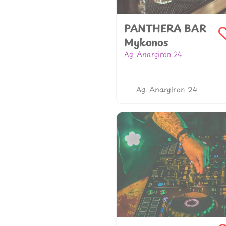
PANTHERA BAR
Mykonos
Ag. Anargiron 24
306981976186
www.pantheramykonos.g
Ag. Anargiron 24