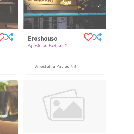
Eroshouse
Apostolou Pavlou 43
302741551221
www.eroshouse.gr
Apostolou Pavlou 43