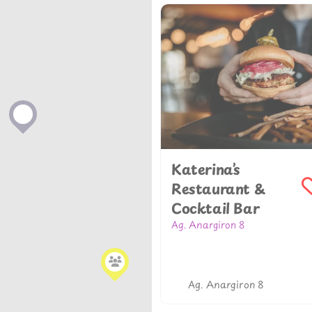
Katerina’s
Restaurant &
Cocktail Bar
Ag. Anargiron 8
302289023084
katerinaslittlevenicemyko
m
Ag. Anargiron 8