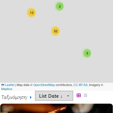
2
13
52
5
Leaflet
|
Map data ©
OpenStreetMap
contributors,
CC-BY-SA
, Imagery ©
Mapbox
Ταξινόμηση: