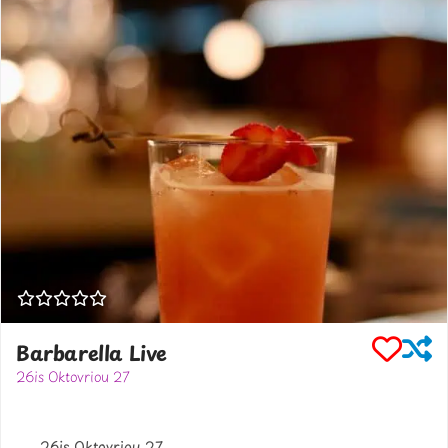
Barbarella Live
26is Oktovriou 27
302310227444
barbarellalive.gr
26is Oktovriou 27