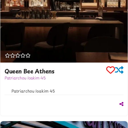
Queen Bee Athens
Patriarchou Ioakim 45
302107209933
Patriarchou Ioakim 45