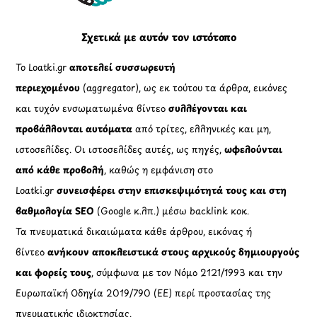
Σχετικά με αυτόν τον ιστότοπο
Το Loatki.gr
αποτελεί συσσωρευτή
περιεχομένου
(aggregator), ως εκ τούτου τα άρθρα, εικόνες
και τυχόν ενσωματωμένα βίντεο
συλλέγονται και
προβάλλονται αυτόματα
από τρίτες, ελληνικές και μη,
ιστοσελίδες. Οι ιστοσελίδες αυτές, ως πηγές,
ωφελούνται
από κάθε προβολή
, καθώς η εμφάνιση στο
Loatki.gr
συνεισφέρει στην επισκεψιμότητά τους και στη
βαθμολογία SEO
(Google κ.λπ.) μέσω backlink κοκ.
Τα πνευματικά δικαιώματα κάθε άρθρου, εικόνας ή
βίντεο
ανήκουν αποκλειστικά στους αρχικούς δημιουργούς
και φορείς τους
, σύμφωνα με τον Νόμο 2121/1993 και την
Ευρωπαϊκή Οδηγία 2019/790 (ΕΕ) περί προστασίας της
πνευματικής ιδιοκτησίας.