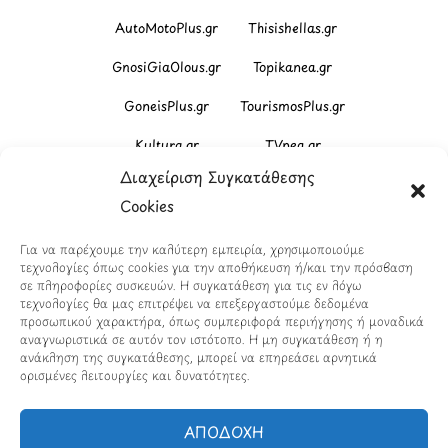
AutoMotoPlus.gr
Thisishellas.gr
GnosiGiaOlous.gr
Topikanea.gr
GoneisPlus.gr
TourismosPlus.gr
Kultura.gr
TVnea.gr
Διαχείριση Συγκατάθεσης
Loatki.gr
Upnow.gr
Cookies
Loveis.gr
VresSyntages.gr
Για να παρέχουμε την καλύτερη εμπειρία, χρησιμοποιούμε
ModernaGynaika.gr
Xristianika.gr
τεχνολογίες όπως cookies για την αποθήκευση ή/και την πρόσβαση
σε πληροφορίες συσκευών. Η συγκατάθεση για τις εν λόγω
OikonomiaPlus.gr
ZoumeKalytera.gr
τεχνολογίες θα μας επιτρέψει να επεξεργαστούμε δεδομένα
προσωπικού χαρακτήρα, όπως συμπεριφορά περιήγησης ή μοναδικά
Oikotropia.gr
ZoumeSpiti.gr
αναγνωριστικά σε αυτόν τον ιστότοπο. Η μη συγκατάθεση ή η
ανάκληση της συγκατάθεσης, μπορεί να επηρεάσει αρνητικά
ορισμένες λειτουργίες και δυνατότητες.
Perepet.gr
ΑΠΟΔΟΧΗ
© 2026
Orama Group
(Orama Group Μ.Ι.Κ.Ε.) |