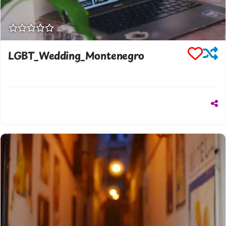
LGBT_Wedding_Montenegro
38263259854
bestmemories.pro