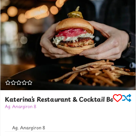
Katerina’s Restaurant & Cocktail Bar
Ag. Anargiron 8
302289023084
katerinaslittlevenicemykonos.com
Ag. Anargiron 8