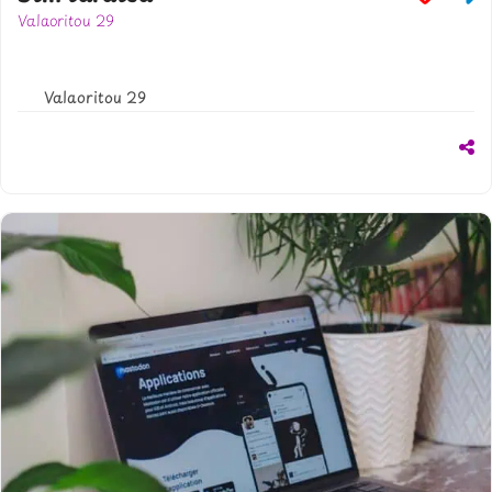
Valaoritou 29
302310547443
www.facebook.com/stintaratsa
Valaoritou 29