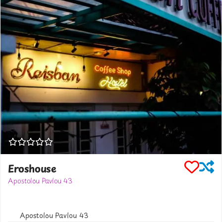
Eroshouse
Apostolou Pavlou 43
302741551221
www.eroshouse.gr
Apostolou Pavlou 43