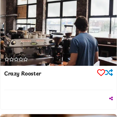
Crazy Rooster
302427049509
www.crazyrooster.gr